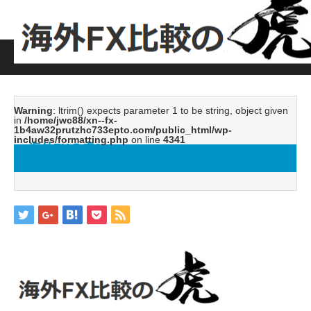
ホーム
ブログ
海外FXの虎2
Warning
: ltrim() expects parameter 1 to be string, object given
in
/home/jwc88/xn--fx-
1b4aw32prutzhc733epto.com/public_html/wp-
includes/formatting.php
on line
4341
海外FXの虎2
2018.04.21