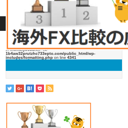
ホーム
ブログ
バナー8
Warning
: ltrim() expects parameter 1 to be string, object given
in
/home/jwc88/xn--fx-
1b4aw32prutzhc733epto.com/public_html/wp-
includes/formatting.php
on line
4341
バナー8
2018.05.10