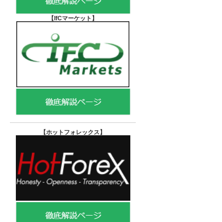
【IfCマーケット
】
【ホットフォレックス
】