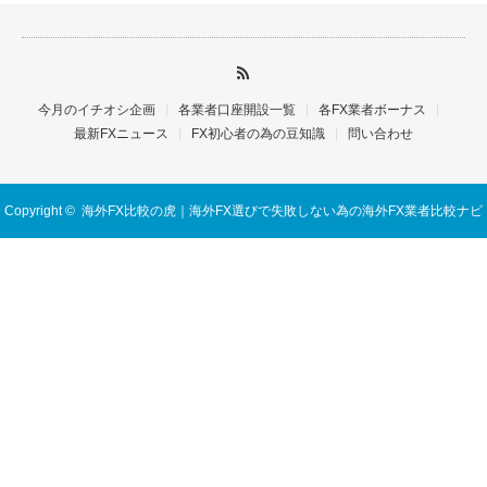
今月のイチオシ企画
各業者口座開設一覧
各FX業者ボーナス
最新FXニュース
FX初心者の為の豆知識
問い合わせ
Copyright ©
海外FX比較の虎｜海外FX選びで失敗しない為の海外FX業者比較ナビ