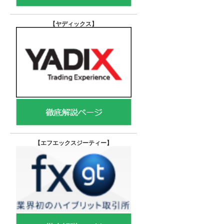
【ヤディックス
】
【エフエックスジーティー
】