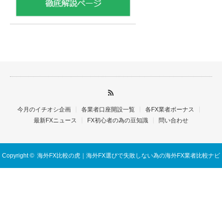
今月のイチオシ企画
各業者口座開設一覧
各FX業者ボーナス
最新FXニュース
FX初心者の為の豆知識
問い合わせ
Copyright ©
海外FX比較の虎｜海外FX選びで失敗しない為の海外FX業者比較ナビ