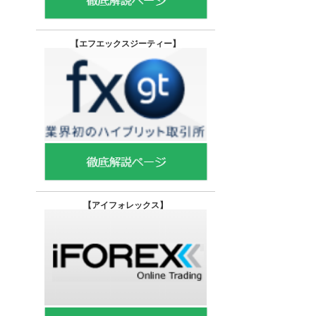
る
【エフエックスジーティー
】
【
アイフォレックス】