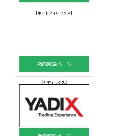
【ホットフォレックス
】
【ヤディックス
】