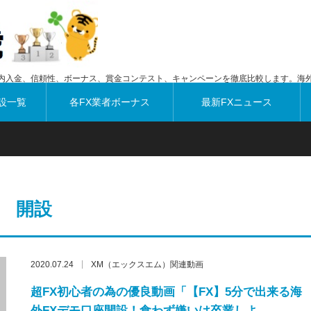
内入金、信頼性、ボーナス、賞金コンテスト、キャンペーンを徹底比較します。海外
設一覧
各FX業者ボーナス
最新FXニュース
開設
2020.07.24
XM（エックスエム）関連動画
超FX初心者の為の優良動画「【FX】5分で出来る海
外FXデモ口座開設！食わず嫌いは卒業しよ…