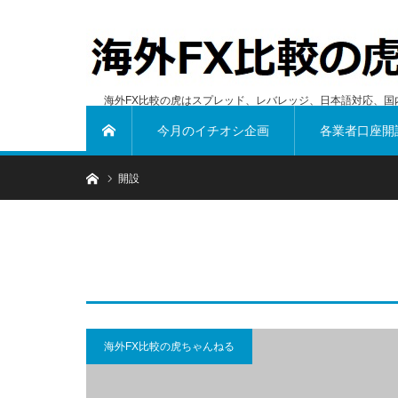
海外FX比較の虎はスプレッド、レバレッジ、日本語対応、国
今月のイチオシ企画
各業者口座開
ホーム
ホーム
開設
海外FX比較の虎ちゃんねる