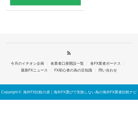
今月のイチオシ企画
各業者口座開設一覧
各FX業者ボーナス
最新FXニュース
FX初心者の為の豆知識
問い合わせ
Copyright ©
海外FX比較の虎｜海外FX選びで失敗しない為の海外FX業者比較ナビ