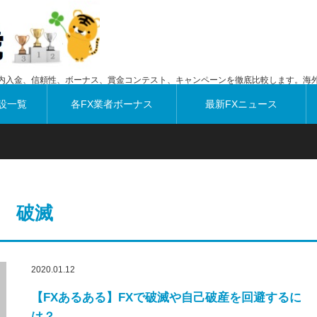
内入金、信頼性、ボーナス、賞金コンテスト、キャンペーンを徹底比較します。海外
設一覧
各FX業者ボーナス
最新FXニュース
破滅
2020.01.12
【FXあるある】FXで破滅や自己破産を回避するに
は？