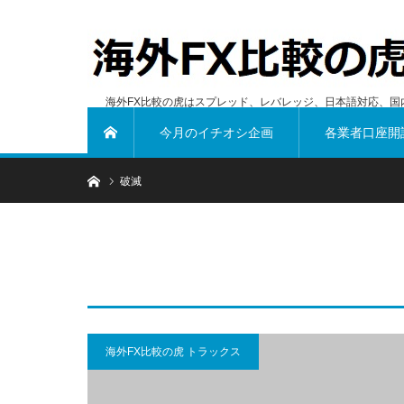
海外FX比較の虎はスプレッド、レバレッジ、日本語対応、国
今月のイチオシ企画
各業者口座開
ホーム
ホーム
破滅
海外FX比較の虎 トラックス