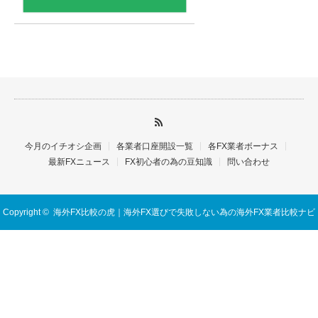
今月のイチオシ企画
各業者口座開設一覧
各FX業者ボーナス
最新FXニュース
FX初心者の為の豆知識
問い合わせ
Copyright ©
海外FX比較の虎｜海外FX選びで失敗しない為の海外FX業者比較ナビ