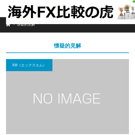
ホーム
懐疑的見解
懐疑的見解
XM（エックスエム）