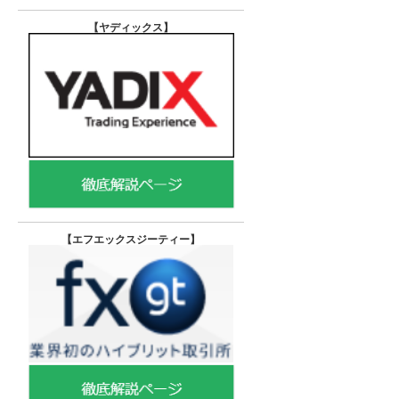
【ヤディックス
】
【エフエックスジーティー
】