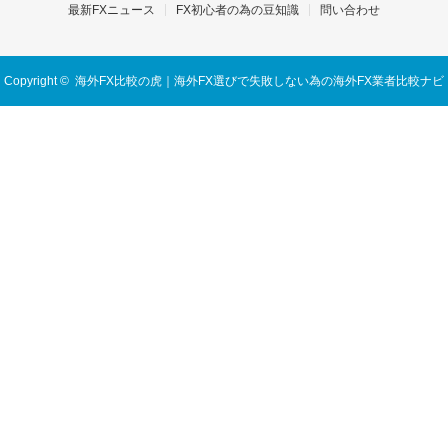
最新FXニュース
FX初心者の為の豆知識
問い合わせ
Copyright ©
海外FX比較の虎｜海外FX選びで失敗しない為の海外FX業者比較ナビ