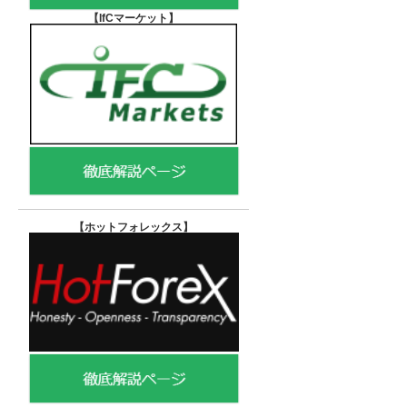
【IfCマーケット
】
【ホットフォレックス
】