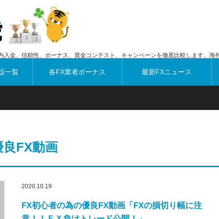
内入金、信頼性、ボーナス、賞金コンテスト、キャンペーンを徹底比較します。海外
設一覧
各FX業者ボーナス
最新FXニュース
優良FX動画
2020.10.19
FX初心者の為の優良FX動画「FXの損切り幅に注
意！！ＦＸ負けトレード公開！」