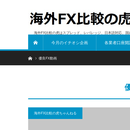
海外FX比較の虎はスプレッド、レバレッジ、日本語対応、国
今月のイチオシ企画
各業者口座開
ホーム
ホーム
優良FX動画
海外FX比較の虎ちゃんねる