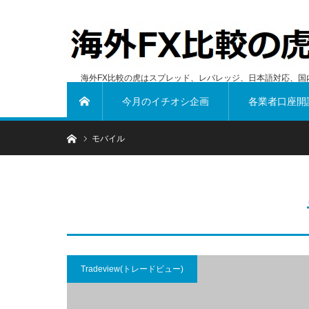
海外FX比較の虎はスプレッド、レバレッジ、日本語対応、国
今月のイチオシ企画
各業者口座開
ホーム
ホーム
モバイル
Tradeview(トレードビュー)