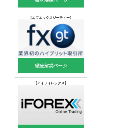
【エフエックスジーティー
】
【
アイフォレックス】