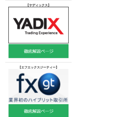
【ヤディックス
】
【エフエックスジーティー
】