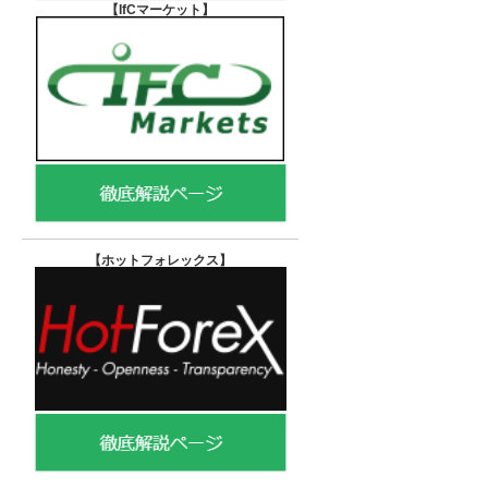
【IfCマーケット
】
【ホットフォレックス
】