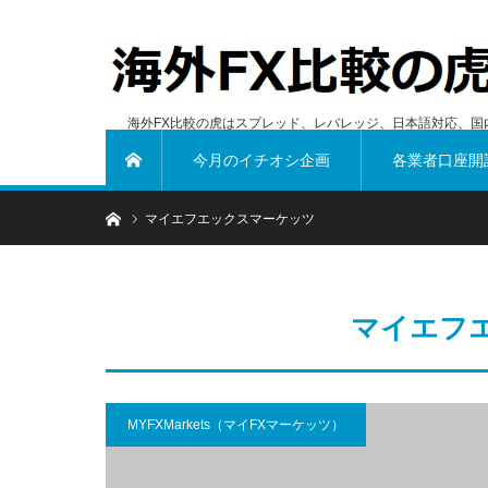
海外FX比較の虎はスプレッド、レバレッジ、日本語対応、国
今月のイチオシ企画
各業者口座開
ホーム
ホーム
マイエフエックスマーケッツ
マイエフ
MYFXMarkets（マイFXマーケッツ）