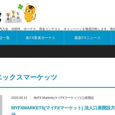
内入金、信頼性、ボーナス、賞金コンテスト、キャンペーンを徹底比較します。海外
設一覧
各FX業者ボーナス
最新FXニュース
エックスマーケッツ
2020.08.15
MyFX Markets(マイFXマーケッツ) 口座開設
MYFXMARKETS(マイFXマーケット) 法人口座開設方
法