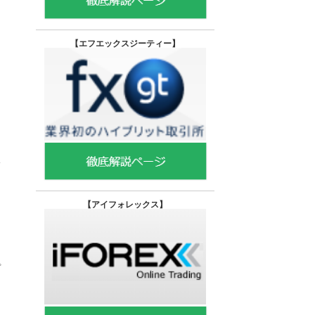
【エフエックスジーティー
】
【
アイフォレックス】
プ