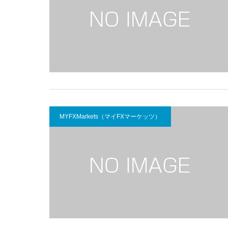
MYFXMarkets（マイFXマーケッツ）