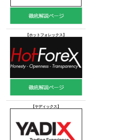
【ホットフォレックス
】
【ヤディックス
】