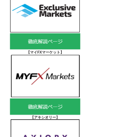
【マイFXマーケット
】
【アキシオリー
】