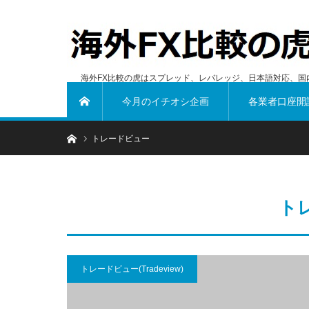
海外FX比較の虎はスプレッド、レバレッジ、日本語対応、国
今月のイチオシ企画
各業者口座開
ホーム
ホーム
トレードビュー
ト
トレードビュー(Tradeview)