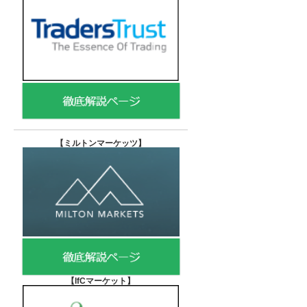
【
ミルトンマーケッツ】
【IfCマーケット
】