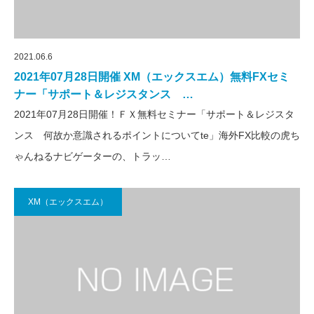
2021.06.6
2021年07月28日開催 XM（エックスエム）無料FXセミ
ナー「サポート＆レジスタンス …
2021年07月28日開催！ＦＸ無料セミナー「サポート＆レジスタ
ンス 何故か意識されるポイントについてte」海外FX比較の虎ち
ゃんねるナビゲーターの、トラッ…
XM（エックスエム）