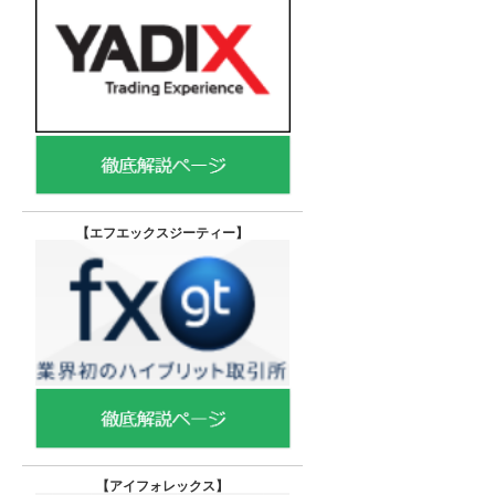
【エフエックスジーティー
】
【
アイフォレックス】