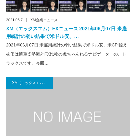
2021.06.7
XM企業ニュース
XM（エックスエム）FXニュース 2021年06月07日 米雇
用統計の弱い結果で米ドル安、…
2021年06月07日 米雇用統計の弱い結果で米ドル安、米CPI控え
株価は慎重姿勢海外FX比較の虎ちゃんねるナビゲーターの、ト
ラックスです。今回…
XM（エックスエム）