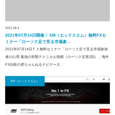
2021.06.4
2021年07月14日開催！ XM（エックスエム）無料FXセ
ミナー「ローソク足で見る市場参…
2021年07月14日ＦＸ無料セミナー「ローソク足で見る市場参加
者の心理 最強の和製テクニカル指標（ローソク足第2回）」海外
FX比較の虎ちゃんねるナビゲータ…
XM（エックスエム）