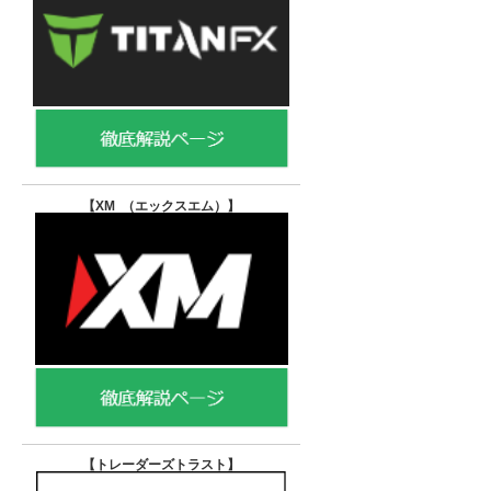
【XM （エックスエム）
】
【トレーダーズトラスト
】