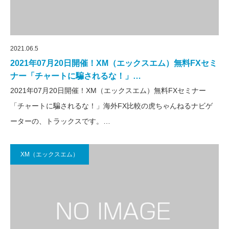
2021.06.5
2021年07月20日開催！XM（エックスエム）無料FXセミ
ナー「チャートに騙されるな！」…
2021年07月20日開催！XM（エックスエム）無料FXセミナー
「チャートに騙されるな！」海外FX比較の虎ちゃんねるナビゲ
ーターの、トラックスです。…
XM（エックスエム）