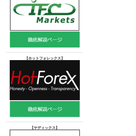
【ホットフォレックス
】
【ヤディックス
】