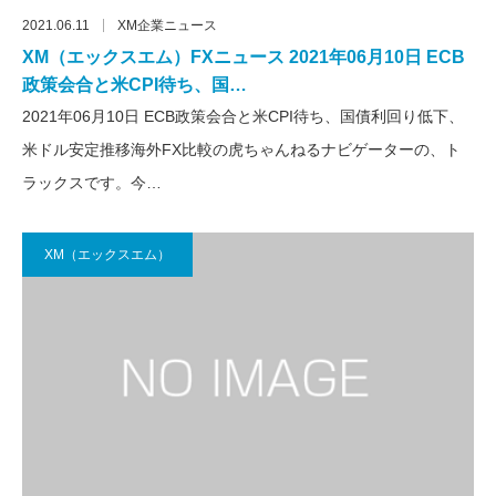
2021.06.11
XM企業ニュース
XM（エックスエム）FXニュース 2021年06月10日 ECB
政策会合と米CPI待ち、国…
2021年06月10日 ECB政策会合と米CPI待ち、国債利回り低下、
米ドル安定推移海外FX比較の虎ちゃんねるナビゲーターの、ト
ラックスです。今…
XM（エックスエム）