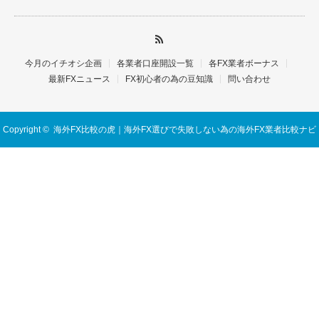
今月のイチオシ企画
各業者口座開設一覧
各FX業者ボーナス
最新FXニュース
FX初心者の為の豆知識
問い合わせ
Copyright ©
海外FX比較の虎｜海外FX選びで失敗しない為の海外FX業者比較ナビ