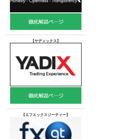
【ヤディックス
】
【エフエックスジーティー
】