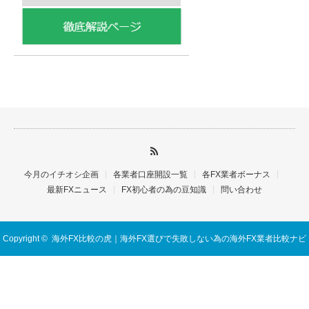
今月のイチオシ企画
各業者口座開設一覧
各FX業者ボーナス
最新FXニュース
FX初心者の為の豆知識
問い合わせ
Copyright ©
海外FX比較の虎｜海外FX選びで失敗しない為の海外FX業者比較ナビ