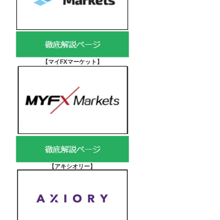
【マイFXマーケット
】
【アキシオリー
】