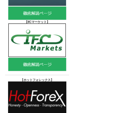
【IfCマーケット
】
【ホットフォレックス
】