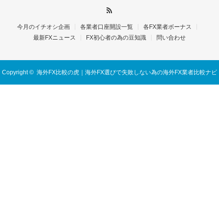
今月のイチオシ企画
各業者口座開設一覧
各FX業者ボーナス
最新FXニュース
FX初心者の為の豆知識
問い合わせ
Copyright ©
海外FX比較の虎｜海外FX選びで失敗しない為の海外FX業者比較ナビ