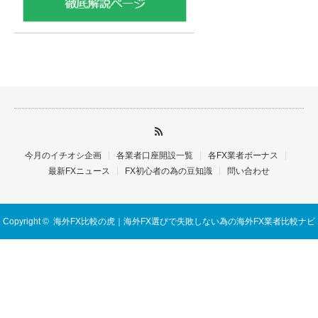
今月のイチオシ企画
各業者口座開設一覧
各FX業者ボーナス
最新FXニュース
FX初心者の為の豆知識
問い合わせ
Copyright ©
海外FX比較の虎｜海外FX選びで失敗しない為の海外FX業者比較ナビ