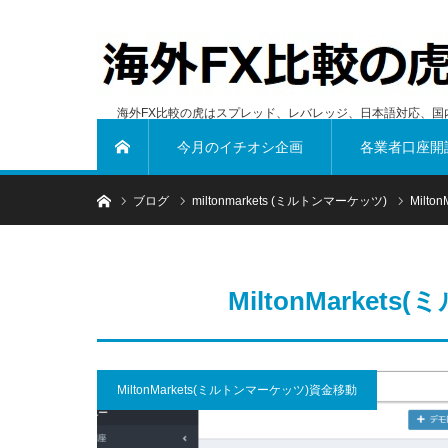
海外FX比較の虎はスプレッド、レバレッジ、日本語対応、国
今月のイチオシ企画
各業者口座開
ホーム
ホーム
ブログ
miltonmarkets (ミルトンマーケッツ)
Milt
MiltonMarke
MiltonMarkets(ミルトンマーケッツ)資金移動