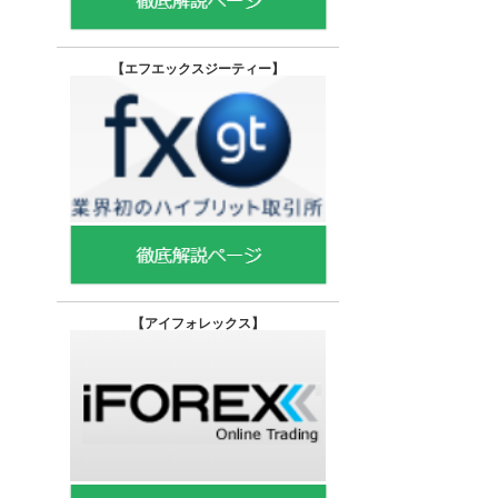
【エフエックスジーティー
】
【
アイフォレックス】