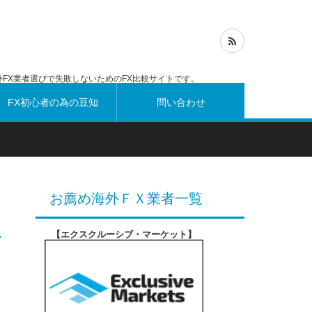
FX業者選びで失敗しないためのFX比較サイトです。
FX初心者の為の豆知
問い合わせ
識
お薦め海外ＦＸ業者一覧
【エクスクルーシブ・マーケット
】