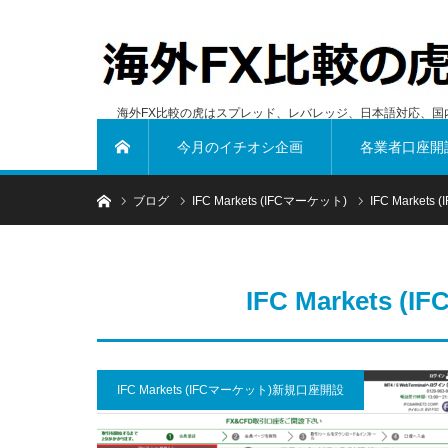
海外FX比較の虎はスプレッド、レバレッジ、日本語対応、国
今月のイチオシ企画
各業者口座開
ホーム
ホーム
ブログ
IFC Markets (IFCマーケット)
IFC Marke
IFC Markets
IFC Markets (IFCマーケット)新規口座開設