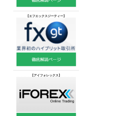
【エフエックスジーティー
】
【
アイフォレックス】