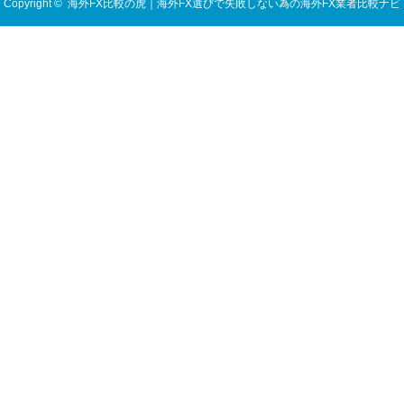
Copyright ©
海外FX比較の虎｜海外FX選びで失敗しない為の海外FX業者比較ナビ