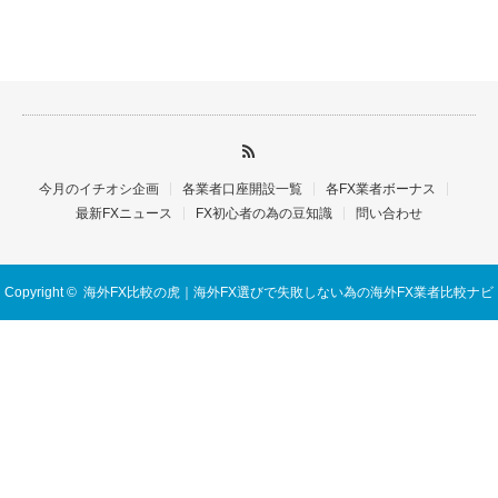
今月のイチオシ企画
各業者口座開設一覧
各FX業者ボーナス
最新FXニュース
FX初心者の為の豆知識
問い合わせ
Copyright ©
海外FX比較の虎｜海外FX選びで失敗しない為の海外FX業者比較ナビ