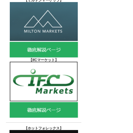
【
ミルトンマーケッツ】
【IfCマーケット
】
【ホットフォレックス
】