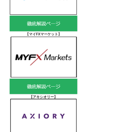
【マイFXマーケット
】
【アキシオリー
】