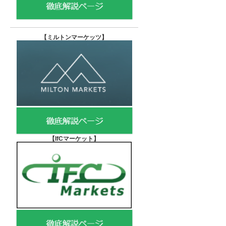
【
ミルトンマーケッツ】
【IfCマーケット
】