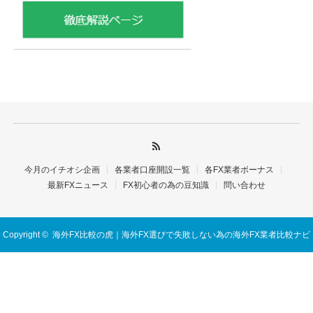
今月のイチオシ企画
各業者口座開設一覧
各FX業者ボーナス
最新FXニュース
FX初心者の為の豆知識
問い合わせ
Copyright ©
海外FX比較の虎｜海外FX選びで失敗しない為の海外FX業者比較ナビ