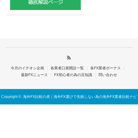
今月のイチオシ企画
各業者口座開設一覧
各FX業者ボーナス
最新FXニュース
FX初心者の為の豆知識
問い合わせ
Copyright ©
海外FX比較の虎｜海外FX選びで失敗しない為の海外FX業者比較ナビ