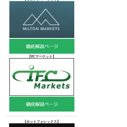
【IfCマーケット
】
【ホットフォレックス
】