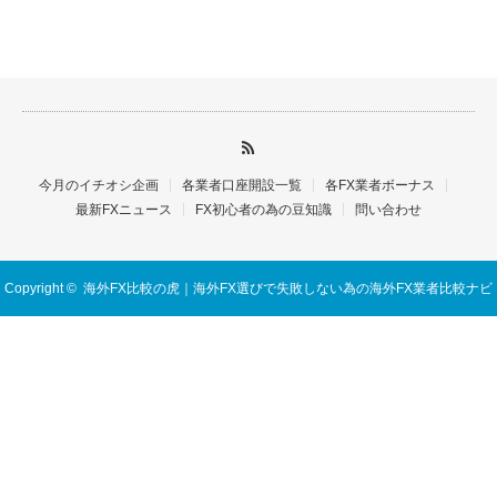
今月のイチオシ企画
各業者口座開設一覧
各FX業者ボーナス
最新FXニュース
FX初心者の為の豆知識
問い合わせ
Copyright ©
海外FX比較の虎｜海外FX選びで失敗しない為の海外FX業者比較ナビ