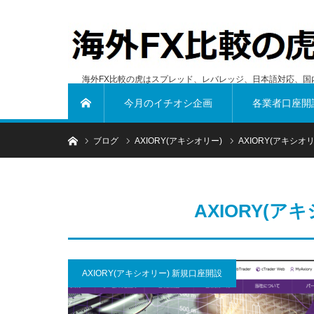
海外FX比較の虎はスプレッド、レバレッジ、日本語対応、国
今月のイチオシ企画
各業者口座開
ホーム
ホーム
ブログ
AXIORY(アキシオリー)
AXIORY(アキシオ
AXIORY(ア
AXIORY(アキシオリー) 新規口座開設