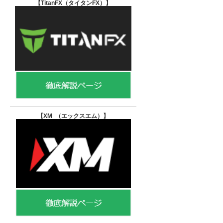
【TitanFX（タイタンFX）
】
【XM （エックスエム）
】