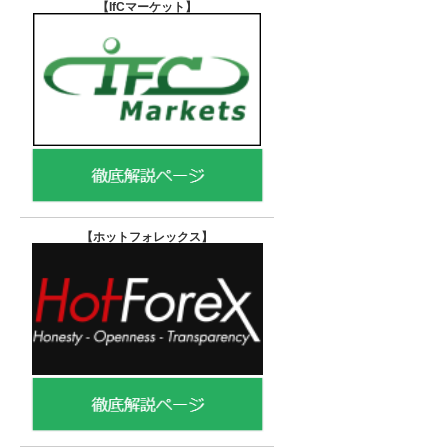
【IfCマーケット
】
【ホットフォレックス
】