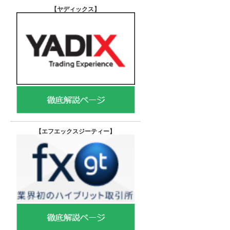
【ヤディックス
】
【エフエックスジーティー
】