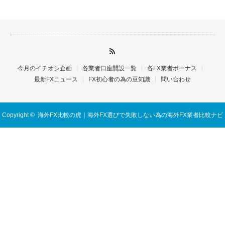
今月のイチオシ企画
各業者口座開設一覧
各FX業者ボーナス
最新FXニュース
FX初心者の為の豆知識
問い合わせ
Copyright ©
海外FX比較の虎｜海外FX選びで失敗しない為の海外FX業者比較ナビ