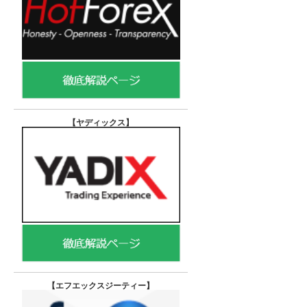
【ヤディックス
】
【エフエックスジーティー
】