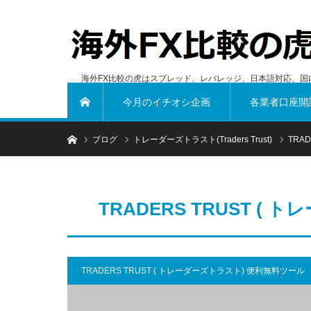
海外FX比較の虎はスプレッド、レバレッジ、日本語対応、国
今月のイチオシ企画
各業者口座開
ホーム
ホーム
ブログ
トレーダーズトラスト(Traders Trust)
TRA
TRADERS TRUST (
TRADERS TRUST ( トレーダーズトラスト) 便利無料ツール