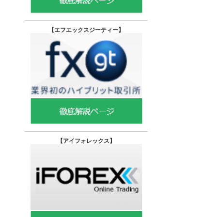
【エフエックスジーティー
】
【
アイフォレックス】