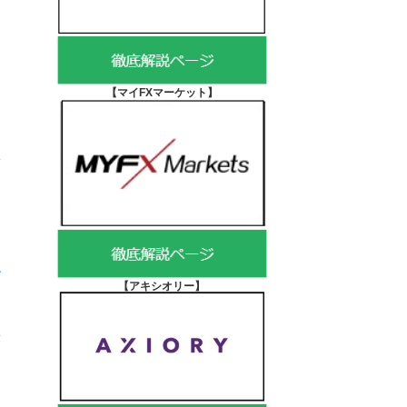
【マイFXマーケット
】
す
【アキシオリー
】
最