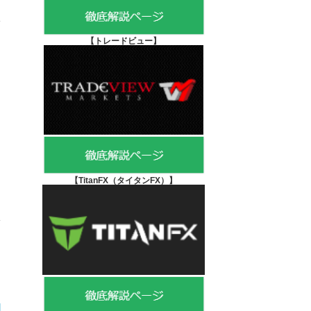
【
トレードビュー】
ロ
ク
【TitanFX（タイタンFX）
】
開