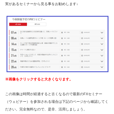
実があるセミナーから見る事をお勧めします↓
※画像をクリックすると大きくなります。
この画像は時間が経過すると古くなるので最新のFXセミナー
（ウェビナー）を参加される場合は下記のページから確認してく
ださい。完全無料なので、是非、活用しましょう。