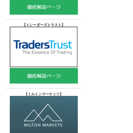
【トレーダーズトラスト
】
【
ミルトンマーケッツ】