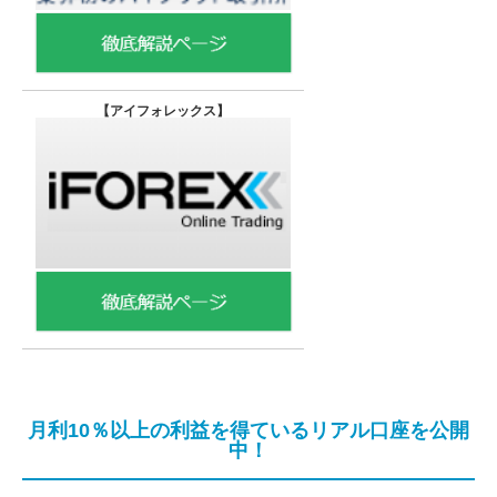
【
アイフォレックス】
月利10％以上の利益を得ているリアル口座を公開
中！