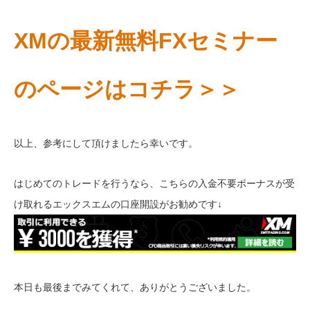
XMの最新無料FXセミナー
のページはコチラ＞＞
以上、参考にして頂けましたら幸いです。
はじめてのトレードを行うなら、こちらの入金不要ボーナスが受
け取れるエックスエムの口座開設がお勧めです↓
本日も最後までみてくれて、ありがとうございました。