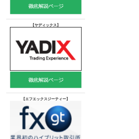
【ヤディックス
】
【エフエックスジーティー
】