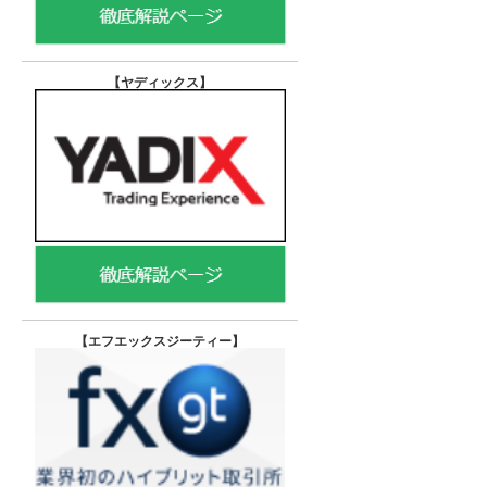
【ヤディックス
】
【エフエックスジーティー
】