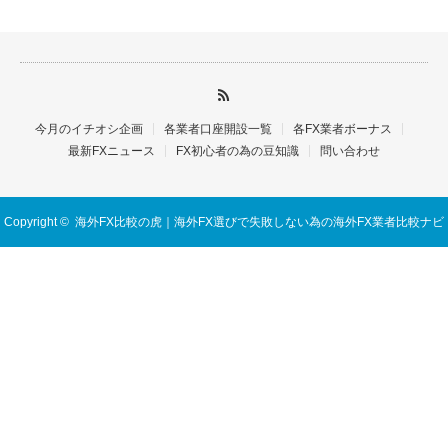
今月のイチオシ企画
各業者口座開設一覧
各FX業者ボーナス
最新FXニュース
FX初心者の為の豆知識
問い合わせ
Copyright ©
海外FX比較の虎｜海外FX選びで失敗しない為の海外FX業者比較ナビ