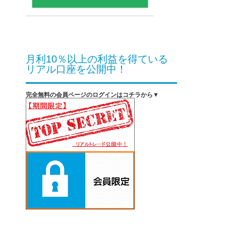
月利10％以上の利益を得ている
リアル口座を公開中！
完全無料の会員ページのログインはコチラから▼