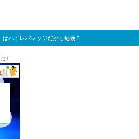
）はハイレバレッジだから危険？
スだ！