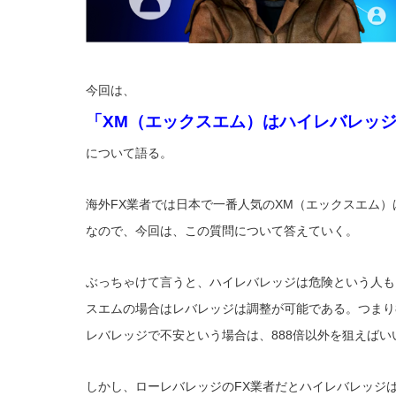
今回は、
「XM（エックスエム）はハイレバレッ
について語る。
海外FX業者では日本で一番人気のXM（エックスエム）
なので、今回は、この質問について答えていく。
ぶっちゃけて言うと、ハイレバレッジは危険という人も
スエムの場合はレバレッジは調整が可能である。つまり
レバレッジで不安という場合は、888倍以外を狙えばい
しかし、ローレバレッジのFX業者だとハイレバレッジ