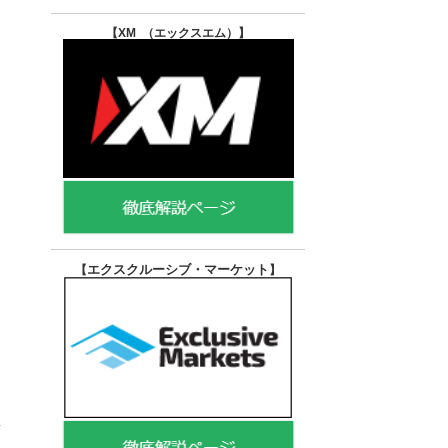
【XM （エックスエム）
】
エクスクルーシブ・マーケット
【
】