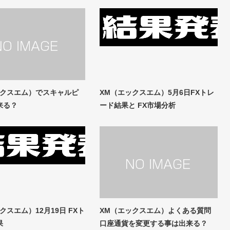
ックスエム）でスキャルピ
XM（エックスエム）5月6日FXトレ
来る？
ード結果と FX市場分析
クスエム）12月19日 FXト
XM（エックスエム）よくある質問
果
口座通貨を変更する事は出来る？