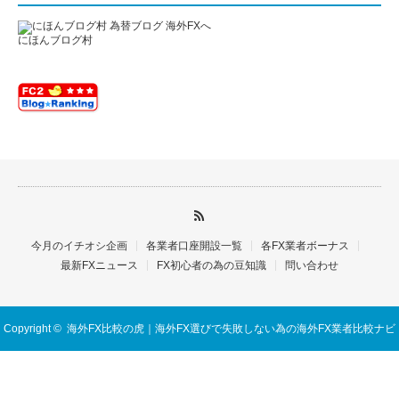
にほんブログ村
今月のイチオシ企画
各業者口座開設一覧
各FX業者ボーナス
最新FXニュース
FX初心者の為の豆知識
問い合わせ
Copyright ©
海外FX比較の虎｜海外FX選びで失敗しない為の海外FX業者比較ナビ