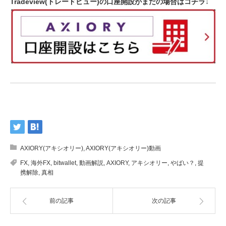
Tradeview(トレードビュー)の口座開設がまだの場合はコチラ↓
AXIORY(アキシオリー)
,
AXIORY(アキシオリー)動画
FX
,
海外FX
,
bitwallet
,
動画解説
,
AXIORY
,
アキシオリー
,
やばい？
,
提
携解除
,
真相
前の記事
次の記事