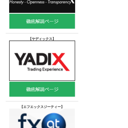
【ヤディックス
】
【エフエックスジーティー
】