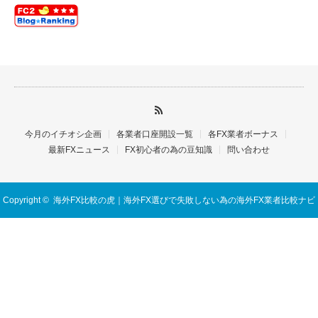
今月のイチオシ企画
各業者口座開設一覧
各FX業者ボーナス
最新FXニュース
FX初心者の為の豆知識
問い合わせ
Copyright ©
海外FX比較の虎｜海外FX選びで失敗しない為の海外FX業者比較ナビ