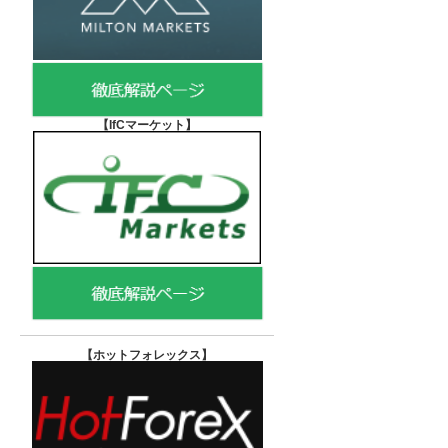
【IfCマーケット
】
【ホットフォレックス
】