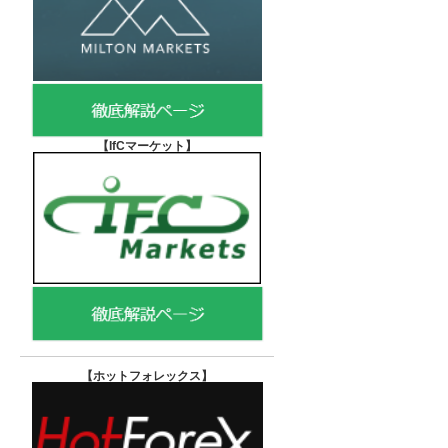
【IfCマーケット
】
【ホットフォレックス
】