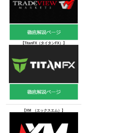
【TitanFX（タイタンFX）
】
【XM （エックスエム）
】