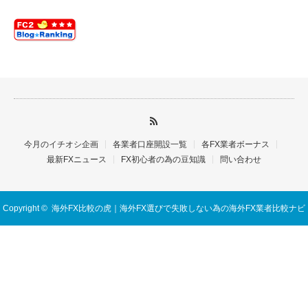
今月のイチオシ企画
各業者口座開設一覧
各FX業者ボーナス
最新FXニュース
FX初心者の為の豆知識
問い合わせ
Copyright ©
海外FX比較の虎｜海外FX選びで失敗しない為の海外FX業者比較ナビ