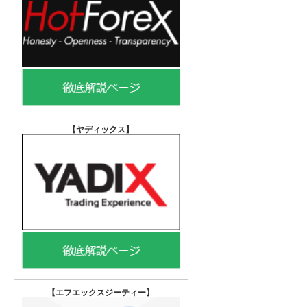
【ヤディックス
】
【エフエックスジーティー
】