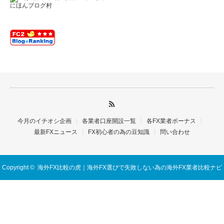
にほんブログ村
今月のイチオシ企画
各業者口座開設一覧
各FX業者ボーナス
最新FXニュース
FX初心者の為の豆知識
問い合わせ
Copyright ©
海外FX比較の虎｜海外FX選びで失敗しない為の海外FX業者比較ナビ