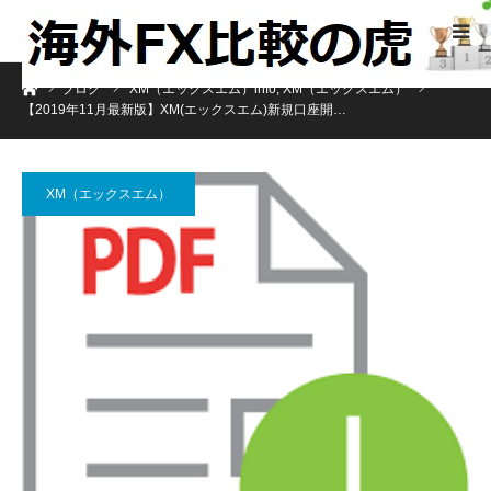
ホーム
ブログ
XM（エックスエム）info
,
XM（エックスエム）
【2019年11月最新版】XM(エックスエム)新規口座開…
XM（エックスエム）