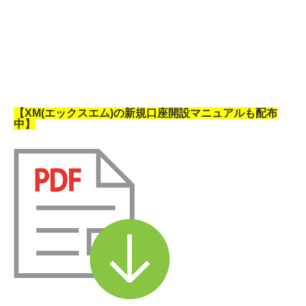
【XM(エックスエム)の新規口座開設マニュアルも配布
中】