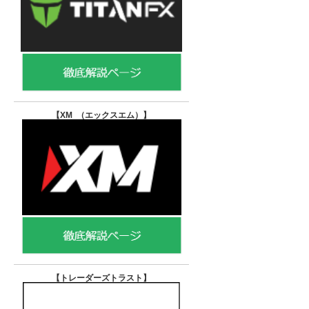
【XM （エックスエム）
】
【トレーダーズトラスト
】