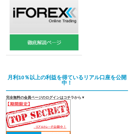
月利10％以上の利益を得ているリアル口座を公開
中！
完全無料の会員ページのログインはコチラから▼