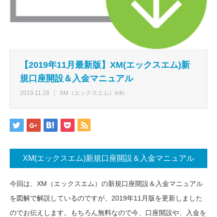
【2019年11月最新版】XM(エックスエム)新
規口座開設＆入金マニュアル
2019.11.18
XM（エックスエム）info
XM(エックスエム)新規口座開設＆入金マニュアル
今回は、XM（エックスエム）の新規口座開設＆入金マニュアル
を図解で解説しているのですが、2019年11月版を更新しました
のでお伝えします。もちろん無料なので今、口座開設や、入金を