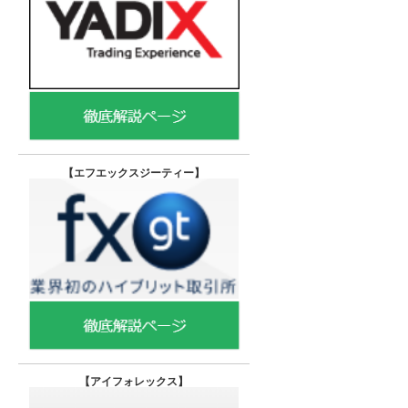
【エフエックスジーティー
】
【
アイフォレックス】