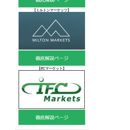
【
ミルトンマーケッツ】
【IfCマーケット
】