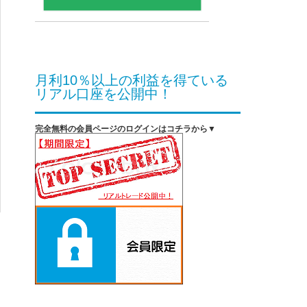
月利10％以上の利益を得ている
リアル口座を公開中！
完全無料の会員ページのログインはコチラから▼