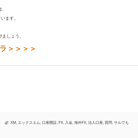
は、
ています。
びましょう。
チラ＞＞＞＞
XM
,
エックスエム
,
口座開設
,
FX
,
入金
,
海外FX
,
法人口座
,
質問
,
サルでも