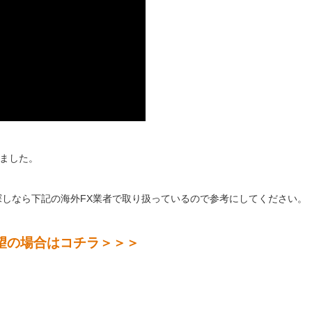
ました。
探しなら下記の海外FX業者で取り扱っているので参考にしてください。
望の場合はコチラ＞＞＞