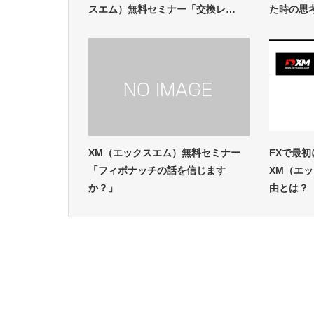
スエム）無料セミナー「交換レ…
た時の思
XM（エックスエム）無料セミナー
FXで最
「フィボナッチの話を信じます
XM（エ
か？」
由とは？