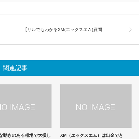
【サルでもわかるXM(エックスエム)質問…
関連記事
きな動きのある相場で大損し
XM（エックスエム）は出金でき