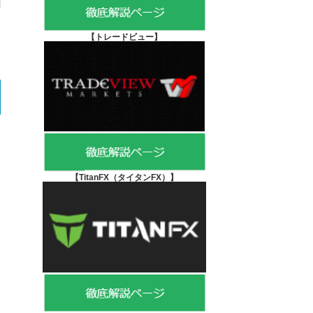
【
トレードビュー】
【TitanFX（タイタンFX）
】