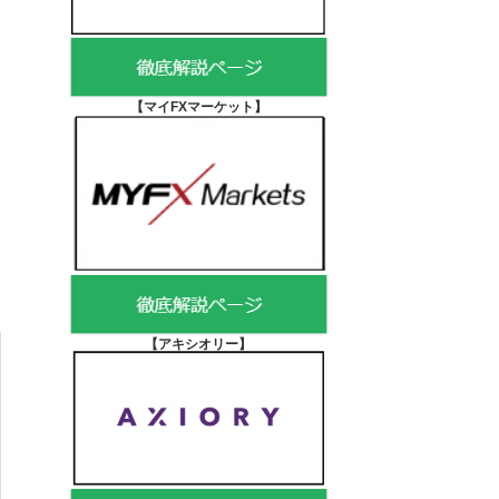
【マイFXマーケット
】
【アキシオリー
】