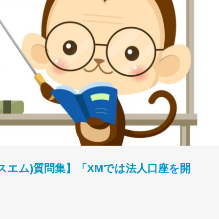
スエム)質問集】「XMでは法人口座を開