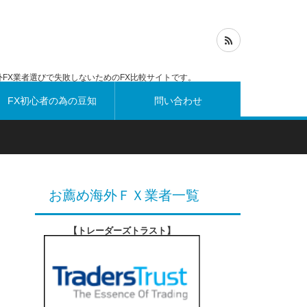
FX業者選びで失敗しないためのFX比較サイトです。
FX初心者の為の豆知
問い合わせ
識
お薦め海外ＦＸ業者一覧
【トレーダーズトラスト
】