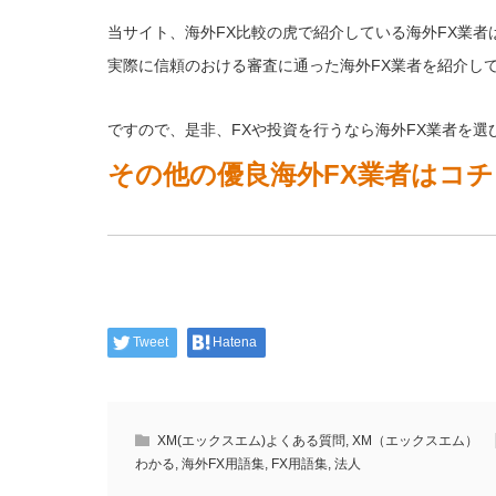
当サイト、海外FX比較の虎で紹介している海外FX業者
実際に信頼のおける審査に通った海外FX業者を紹介し
ですので、是非、FXや投資を行うなら海外FX業者を選
その他の優良海外FX業者はコ
Tweet
Hatena
XM(エックスエム)よくある質問
,
XM（エックスエム）
わかる
,
海外FX用語集
,
FX用語集
,
法人