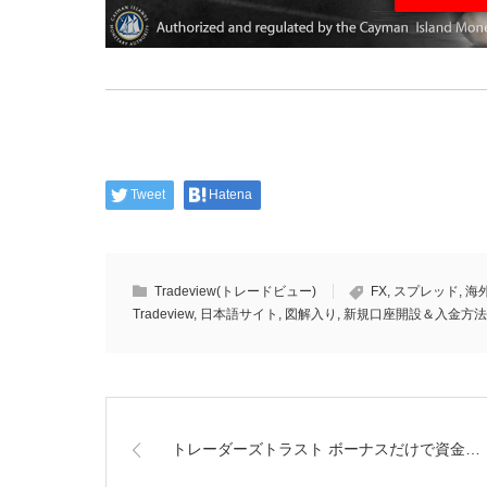
Tweet
Hatena
Tradeview(トレードビュー)
FX
,
スプレッド
,
海
Tradeview
,
日本語サイト
,
図解入り
,
新規口座開設＆入金方法
トレーダーズトラスト ボーナスだけで資金…