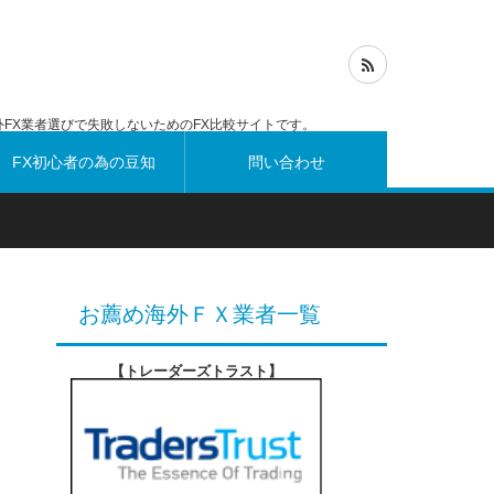
FX業者選びで失敗しないためのFX比較サイトです。
FX初心者の為の豆知
問い合わせ
識
お薦め海外ＦＸ業者一覧
【トレーダーズトラスト
】