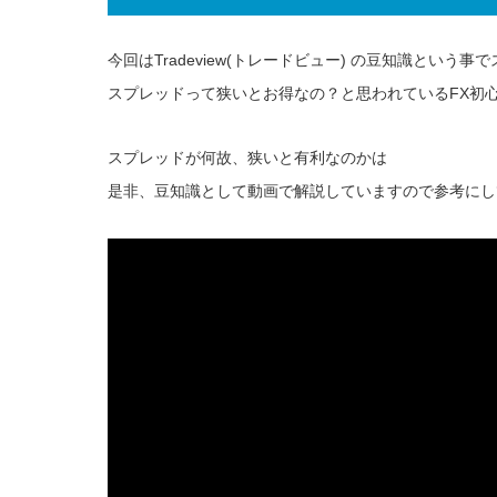
今回はTradeview(トレードビュー) の豆知識とい
スプレッドって狭いとお得なの？と思われているFX初
スプレッドが何故、狭いと有利なのかは
是非、豆知識として動画で解説していますので参考にし