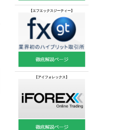
【エフエックスジーティー
】
【
アイフォレックス】