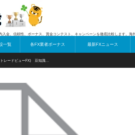
内入金、信頼性、ボーナス、賞金コンテスト、キャンペーンを徹底比較します。海外
設一覧
各FX業者ボーナス
最新FXニュース
 FX (トレードビューFX) 豆知識…