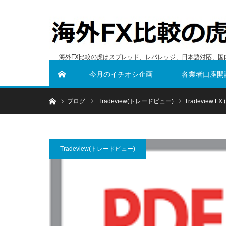
海外FX比較の虎はスプレッド、レバレッジ、日本語対応、国
今月のイチオシ企画
各業者口座開
ホーム
ホーム
ブログ
Tradeview(トレードビュー)
Tradeview
Tradeview(トレードビュー)