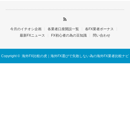
今月のイチオシ企画
各業者口座開設一覧
各FX業者ボーナス
最新FXニュース
FX初心者の為の豆知識
問い合わせ
Copyright ©
海外FX比較の虎｜海外FX選びで失敗しない為の海外FX業者比較ナビ