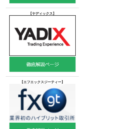
【ヤディックス
】
【エフエックスジーティー
】