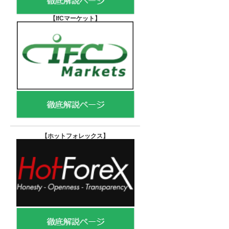
【IfCマーケット
】
【ホットフォレックス
】