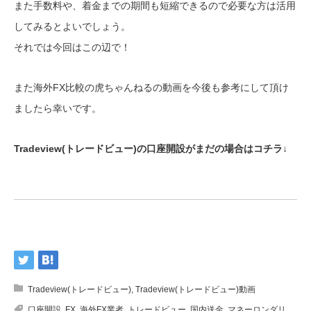
また手数料や、着金までの期間も短縮できるので必要な方は活用
してみるとよいでしょう。
それでは今回はこの辺で！
また海外FX比較の虎ちゃんねるの動画を今後も参考にして頂け
ましたら幸いです。
Tradeview(トレードビュー)の口座開設がまだの場合はコチラ↓
Tradeview(トレードビュー)
,
Tradeview(トレードビュー)動画
口座開設
,
FX
,
海外FX業者
,
トレードビュー
,
国内送金
,
マネーロンダリ