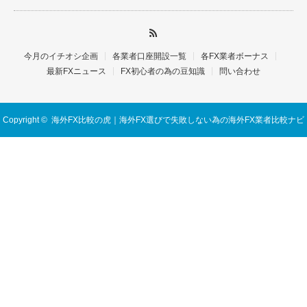
今月のイチオシ企画
各業者口座開設一覧
各FX業者ボーナス
最新FXニュース
FX初心者の為の豆知識
問い合わせ
Copyright ©
海外FX比較の虎｜海外FX選びで失敗しない為の海外FX業者比較ナビ