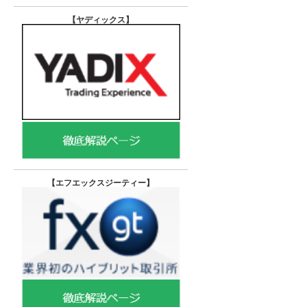
【ヤディックス
】
【エフエックスジーティー
】